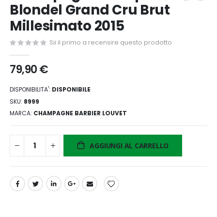
della
Blondel Grand Cru Brut
galleria
di
Millesimato 2015
immagini
Sii il primo a recensire questo prodotto
79,90 €
DISPONIBILITA':
DISPONIBILE
SKU
8999
MARCA
CHAMPAGNE BARBIER LOUVET
AGGIUNGI AL CARRELLO