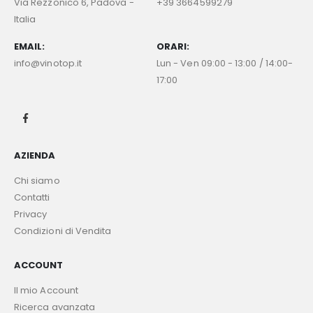
Via Rezzonico 6, Padova -
+39 3664599279
Italia
EMAIL:
ORARI:
info@vinotop.it
Lun - Ven 09:00 - 13:00 / 14:00-
17:00
AZIENDA
Chi siamo
Contatti
Privacy
Condizioni di Vendita
ACCOUNT
Il mio Account
Ricerca avanzata