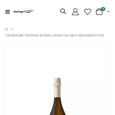
articoli
0
Toggle
Cart
Nav
CHAMPAGNE THÉOPHILE BLONDEL GRAND CRU BRUT MILLESIMATO 2015
Vai
alla
fine
della
galleria
di
immagini