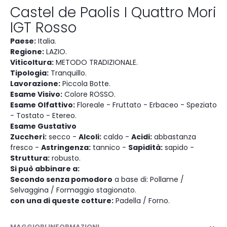
Castel de Paolis I Quattro Mori
IGT Rosso
Paese:
Italia.
Regione:
LAZIO.
Viticoltura:
METODO TRADIZIONALE.
Tipologia:
Tranquillo.
Lavorazione:
Piccola Botte.
Esame Visivo:
Colore ROSSO.
Esame Olfattivo:
Floreale - Fruttato - Erbaceo - Speziato
- Tostato - Etereo.
Esame Gustativo
Zuccheri:
secco -
Alcoli:
caldo -
Acidi:
abbastanza
fresco -
Astringenza:
tannico -
Sapidità:
sapido -
Struttura:
robusto.
Si può abbinare a:
Secondo senza pomodoro
a base di: Pollame /
Selvaggina / Formaggio stagionato.
con una di queste cotture:
Padella / Forno.
MAGGIORI INFORMAZIONI