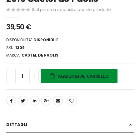
di
Sii il primo a recensire questo prodotto
immagini
39,50 €
DISPONIBILITA':
DISPONIBILE
SKU
1309
MARCA
CASTEL DE PAOLIS
AGGIUNGI AL CARRELLO
DETTAGLI