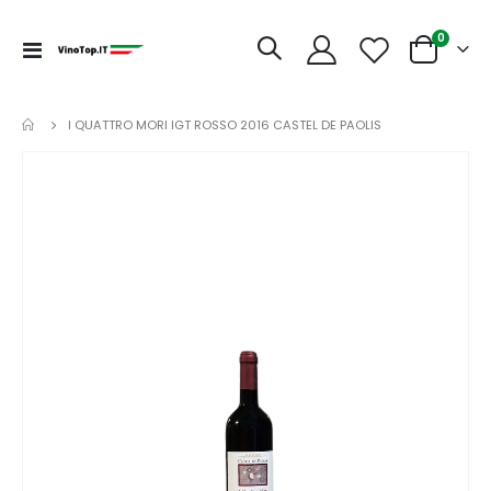
articoli
0
Toggle
Cart
Nav
I QUATTRO MORI IGT ROSSO 2016 CASTEL DE PAOLIS
Vai
alla
fine
della
galleria
di
immagini