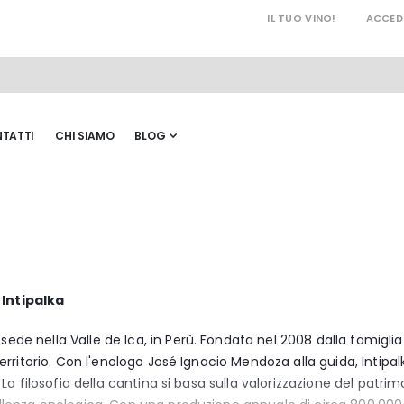
IL TUO VINO!
ACCED
TATTI
CHI SIAMO
BLOG
 Intipalka
ede nella Valle de Ica, in Perù. Fondata nel 2008 dalla famiglia
 territorio. Con l'enologo José Ignacio Mendoza alla guida, Intipa
. La filosofia della cantina si basa sulla valorizzazione del patrimo