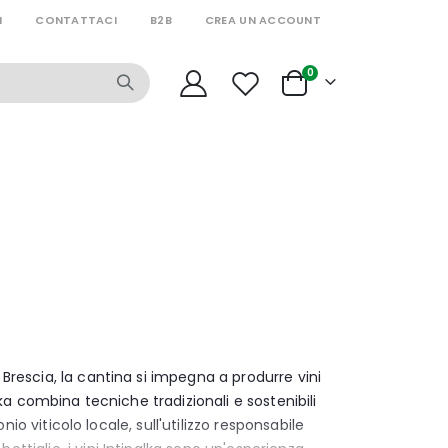
I
CONTATTACI
B2B
CREA UN ACCOUNT
articoli
0
Cart
 Brescia, la cantina si impegna a produrre vini
lka combina tecniche tradizionali e sostenibili
nio viticolo locale, sull'utilizzo responsabile