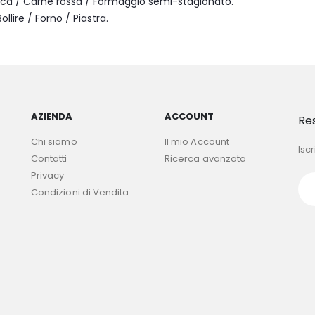
nca / Carne rossa / Formaggio semi-stagionato.
ollire / Forno / Piastra.
AZIENDA
ACCOUNT
Re
Chi siamo
Il mio Account
Iscr
Contatti
Ricerca avanzata
Privacy
Condizioni di Vendita