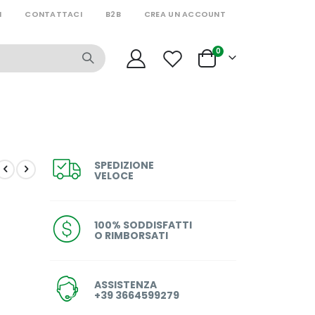
I
CONTATTACI
B2B
CREA UN ACCOUNT
articoli
0
Cart
SPEDIZIONE
VELOCE
100% SODDISFATTI
O RIMBORSATI
ASSISTENZA
+39 3664599279