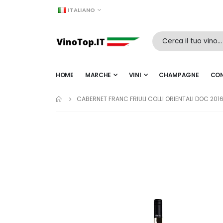
LINGUA
ITALIANO
HOME
MARCHE
VINI
CHAMPAGNE
CON
CABERNET FRANC FRIULI COLLI ORIENTALI DOC 2016
Vai
alla
fine
della
galleria
di
immagini