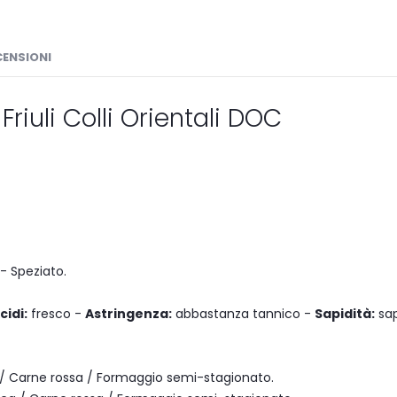
CENSIONI
riuli Colli Orientali DOC
- Speziato.
cidi:
fresco -
Astringenza:
abbastanza tannico -
Sapidità:
sap
 / Carne rossa / Formaggio semi-stagionato.