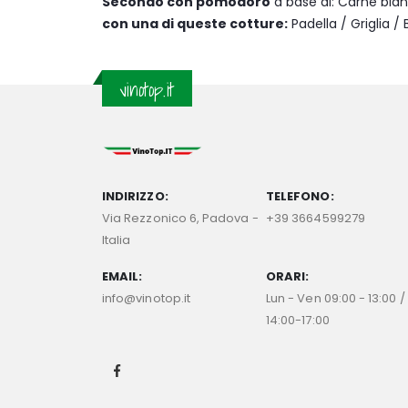
Secondo con pomodoro
a base di: Carne bia
con una di queste cotture:
Padella / Griglia / B
vinotop.it
INDIRIZZO:
TELEFONO:
Via Rezzonico 6, Padova -
+39 3664599279
Italia
EMAIL:
ORARI:
info@vinotop.it
Lun - Ven 09:00 - 13:00 /
14:00-17:00