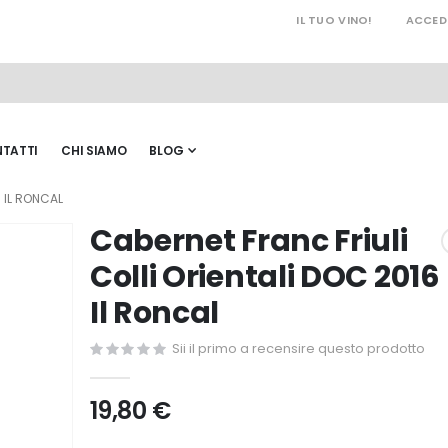
IL TUO VINO!
ACCED
TATTI
CHI SIAMO
BLOG
 IL RONCAL
Cabernet Franc Friuli
Colli Orientali DOC 2016
Il Roncal
Sii il primo a recensire questo prodotto
19,80 €