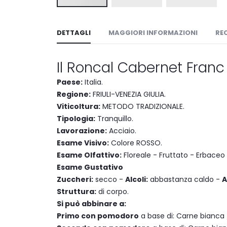
Vai
all'inizio
DETTAGLI
MAGGIORI INFORMAZIONI
RE
della
galleria
di
Il Roncal Cabernet Franc F
immagini
Paese:
Italia.
Regione:
FRIULI-VENEZIA GIULIA.
Viticoltura:
METODO TRADIZIONALE.
Tipologia:
Tranquillo.
Lavorazione:
Acciaio.
Esame Visivo:
Colore ROSSO.
Esame Olfattivo:
Floreale - Fruttato - Erbaceo 
Esame Gustativo
Zuccheri:
secco -
Alcoli:
abbastanza caldo -
A
Struttura:
di corpo.
Si può abbinare a:
Primo con pomodoro
a base di: Carne bianca