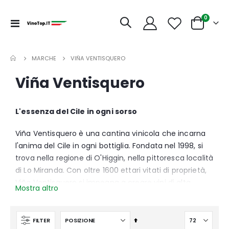
articoli
0
Toggle
Cart
Nav
MARCHE
VIÑA VENTISQUERO
Viña Ventisquero
L'essenza del Cile in ogni sorso
Viña Ventisquero è una cantina vinicola che incarna
l'anima del Cile in ogni bottiglia. Fondata nel 1998, si
trova nella regione di O'Higgin, nella pittoresca località
di Lo Miranda. Con oltre 1600 ettari vitati di proprietà,
Viña Ventisquero si impegna a creare vini di alta
Mostra altro
qualità che riflettono la diversità e l'autenticità del
terroir cileno. Guidata dal proprietario Gonzalo Vial e
dall'enologo Felipe Tosso, la cantina adotta un
Imposta
FILTER