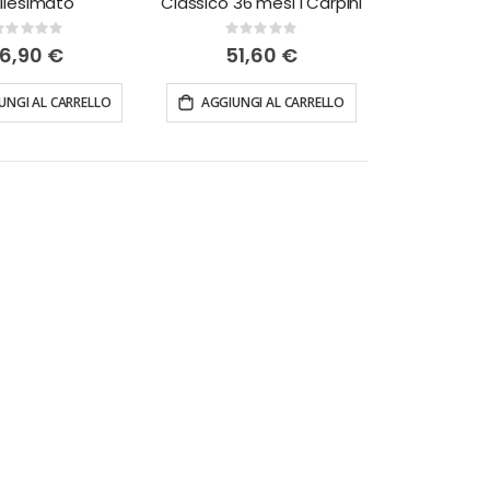
llesimato
Classico 36 mesi I Carpini
Rating:
Rating:
%
0%
16,90 €
51,60 €
UNGI AL CARRELLO
AGGIUNGI AL CARRELLO