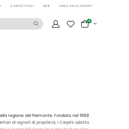
I
CONTATTACI
B2B
CREA UN ACCOUNT
articoli
0
Cart
 nella regione del Piemonte. Fondata nel 1998
tari di vigneti di proprietà, i Carpini adotta