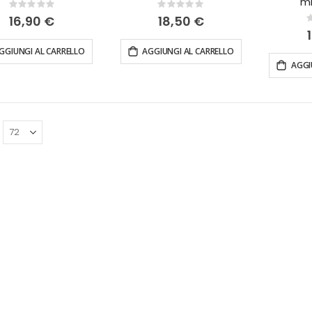
mi
Rating:
Rating:
0%
0%
16,90 €
18,50 €
0
GGIUNGI AL CARRELLO
AGGIUNGI AL CARRELLO
AGGI