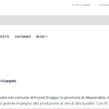
IL TUO VINO!
ACCED
TATTI
CHI SIAMO
BLOG
I Carpini
ituata nel comune di Pozzol Groppo, in provincia di Alessandria,
 grande impegno alla produzione di vini di alta qualità. Con 10 et