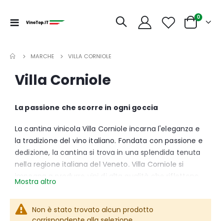
articoli
0
Toggle
Cart
Nav
MARCHE
VILLA CORNIOLE
Villa Corniole
La passione che scorre in ogni goccia
La cantina vinicola Villa Corniole incarna l'eleganza e
la tradizione del vino italiano. Fondata con passione e
dedizione, la cantina si trova in una splendida tenuta
nella regione italiana del Veneto. Villa Corniole si
impegna a produrre vini di alta qualità che riflettono
Mostra altro
l'autenticità del territorio. Con l'uso di tecniche
tradizionali e l'attenzione ai dettagli, i loro vini
Non è stato trovato alcun prodotto
esprimono il carattere e la personalità delle uve
corrispondente alla selezione.