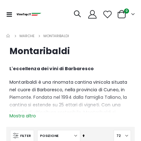
articoli
0
Toggle
Cart
Nav
MARCHE
MONTARIBALDI
Montaribaldi
L'eccellenza dei vini di Barbaresco
Montaribaldi è una rinomata cantina vinicola situata
nel cuore di Barbaresco, nella provincia di Cuneo, in
Piemonte. Fondata nel 1994 dalla famiglia Taliano, la
cantina si estende su 25 ettari di vigneti. Con una
filosofia di viticoltura sostenibile, Montaribaldi si
Mostra altro
impegna a preservare l'ambiente e a produrre vini di
alta qualità. L'enologo, il Dr. Sergio Alfonso Belmonte,
con la sua esperienza e passione, crea vini che
Imposta
FILTER