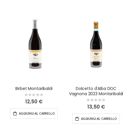
Montaribaldi a prezzi super vantaggiosi. Scegli tra una
selezione di Barbaresco, Nebbiolo e altri vini pregiati
che rappresentano al meglio il territorio di Barbaresco.
Consegna garantita entro 48 ore in tutta Italia, ti
offriamo l'opportunità di gustare i vini Montaribaldi
direttamente a casa tua, a prezzi competitivi e con la
garanzia di qualità che solo una cantina di prestigio
può offrire.
Birbet Montaribaldi
Dolcetto d'Alba DOC
Vagnona 2023 Montaribaldi
Rating:
0%
12,50 €
Rating:
0%
13,50 €
AGGIUNGI AL CARRELLO
AGGIUNGI AL CARRELLO