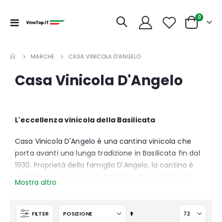
articoli
0
Toggle
Cart
Nav
MARCHE
CASA VINICOLA D'ANGELO
Casa Vinicola D'Angelo
L'eccellenza vinicola della Basilicata
Casa Vinicola D'Angelo è una cantina vinicola che
porta avanti una lunga tradizione in Basilicata fin dal
1930. Proprietà della famiglia D'Angelo, la cantina è
guidata con passione da Erminia e Rocco D'Angelo,
Mostra altro
con Rocco D'Angelo che ricopre anche il ruolo di
enologo. Con 25 ettari di vigneti di proprietà e una
produzione annuale di circa 350.000 bottiglie, la Casa
Imposta
FILTER