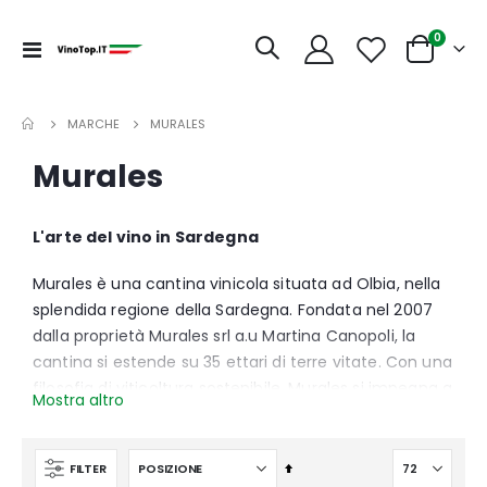
articoli
0
Toggle
Cart
Nav
MARCHE
MURALES
Murales
L'arte del vino in Sardegna
Murales è una cantina vinicola situata ad Olbia, nella
splendida regione della Sardegna. Fondata nel 2007
dalla proprietà Murales srl a.u Martina Canopoli, la
cantina si estende su 35 ettari di terre vitate. Con una
filosofia di viticoltura sostenibile, Murales si impegna a
Mostra altro
preservare l'ambiente e a produrre vini di alta qualità
che riflettono l'autenticità del territorio sardo.
L'enologo Piero Canopoli, con la sua passione e
Imposta
FILTER