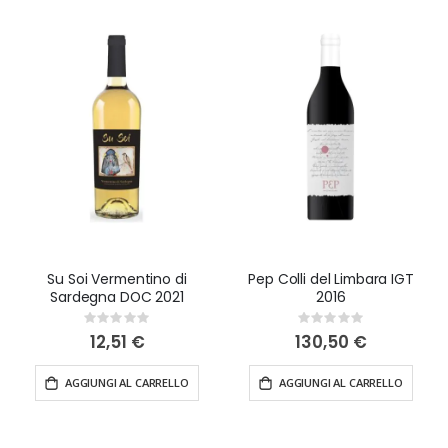
Su Soi Vermentino di
Pep Colli del Limbara IGT
Sardegna DOC 2021
2016
Rating:
Rating:
0%
0%
12,51 €
130,50 €
AGGIUNGI AL CARRELLO
AGGIUNGI AL CARRELLO