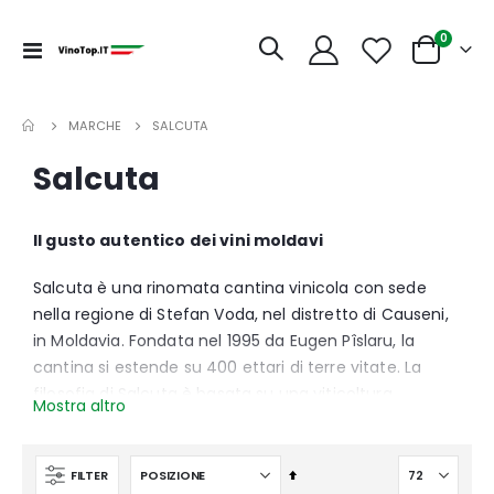
articoli
0
Toggle
Cart
Nav
MARCHE
SALCUTA
Salcuta
Il gusto autentico dei vini moldavi
Salcuta è una rinomata cantina vinicola con sede
nella regione di Stefan Voda, nel distretto di Causeni,
in Moldavia. Fondata nel 1995 da Eugen Pîslaru, la
cantina si estende su 400 ettari di terre vitate. La
filosofia di Salcuta è basata su una viticoltura
Mostra altro
sostenibile, rispettando l'ambiente e preservando la
qualità delle uve. Guidata dall'enologo Victor Railean,
Salcuta produce vini che esprimono l'autenticità e il
Imposta
FILTER