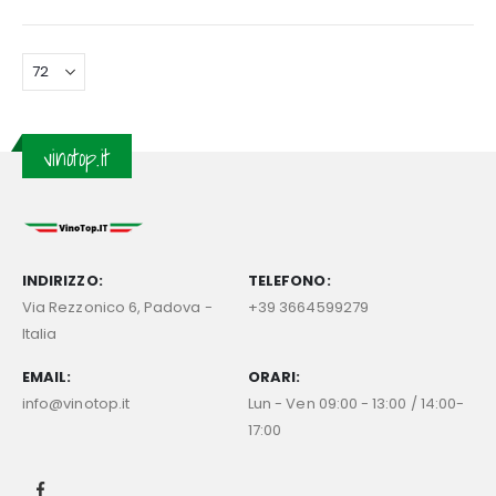
Scopri l'autenticità dei vini moldavi comodamente da
casa tua. Dai bianchi freschi e vivaci ai rossi robusti e
complessi, la nostra selezione di vini Salcuta ti offre
un'ampia scelta per soddisfare ogni palato. Approfitta
della nostra consegna rapida entro 48 ore in Italia e
regalati l'esperienza unica dei vini Salcuta, autentici
vinotop.it
ambasciatori del gusto moldavo.
INDIRIZZO:
TELEFONO:
Via Rezzonico 6, Padova -
+39 3664599279
Italia
EMAIL:
ORARI:
info@vinotop.it
Lun - Ven 09:00 - 13:00 / 14:00-
17:00