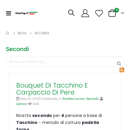
articoli
0
Toggle
Cart
Nav
BLOG
SECONDI
Secondi
Bouquet Di Tacchino E
Carpaccio Di Pere
May 15, 2023| Pubblicato in
Ricette cucina
,
Secondi
|
Admin
|
1948
Ricetta
secondo
per
4
persone a base di
Tacchino
- metodo di cottura
padella
forno
.