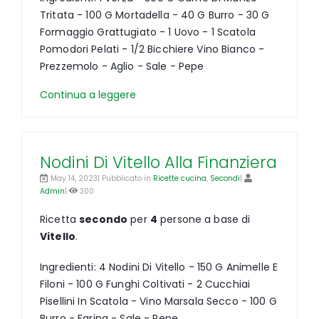
Tritata - 100 G Mortadella - 40 G Burro - 30 G
Formaggio Grattugiato - 1 Uovo - 1 Scatola
Pomodori Pelati - 1/2 Bicchiere Vino Bianco -
Prezzemolo - Aglio - Sale - Pepe
Continua a leggere
Nodini Di Vitello Alla Finanziera
May 14, 2023| Pubblicato in
Ricette cucina
,
Secondi
|
Admin
|
300
Ricetta
secondo
per
4
persone a base di
Vitello
.
Ingredienti: 4 Nodini Di Vitello - 150 G Animelle E
Filoni - 100 G Funghi Coltivati - 2 Cucchiai
Pisellini In Scatola - Vino Marsala Secco - 100 G
Burro - Farina - Sale - Pepe