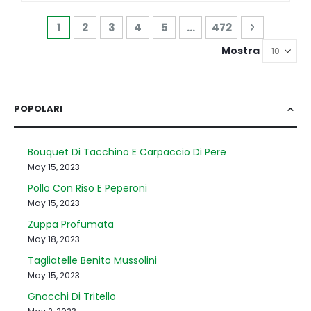
Pagina
Attualmente stai leggendo la pagina
Pagina
Pagina
Pagina
Pagina
Pagina
Pagina
Successiv
1
2
3
4
5
...
472
Mostra
POPOLARI
Bouquet Di Tacchino E Carpaccio Di Pere
May 15, 2023
Pollo Con Riso E Peperoni
May 15, 2023
Zuppa Profumata
May 18, 2023
Tagliatelle Benito Mussolini
May 15, 2023
Gnocchi Di Tritello