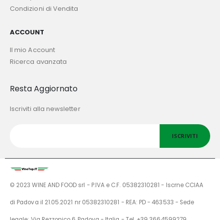
Condizioni di Vendita
ACCOUNT
Il mio Account
Ricerca avanzata
Resta Aggiornato
Iscriviti alla newsletter
ISCRIVITI
© 2023 WINE AND FOOD srl - P.IVA e C.F. 05382310281 - Iscrne CCIAA
di Padova il 21.05.2021 nr 05382310281 - REA: PD - 463533 - Sede
legale: Via Rezzonico 6 Padova - Italia - Tel. +39 3664599279