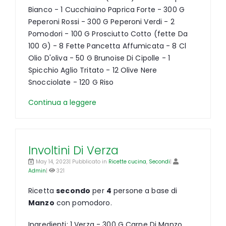
Bianco - 1 Cucchiaino Paprica Forte - 300 G
Peperoni Rossi - 300 G Peperoni Verdi - 2
Pomodori - 100 G Prosciutto Cotto (fette Da
100 G) - 8 Fette Pancetta Affumicata - 8 Cl
Olio D'oliva - 50 G Brunoise Di Cipolle - 1
Spicchio Aglio Tritato - 12 Olive Nere
Snocciolate - 120 G Riso
Continua a leggere
Involtini Di Verza
May 14, 2023| Pubblicato in
Ricette cucina
,
Secondi
|
Admin
|
321
Ricetta
secondo
per
4
persone a base di
Manzo
con pomodoro.
Ingredienti: 1 Verza - 300 G Carne Di Manzo