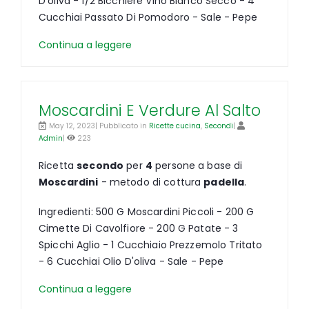
D'oliva - 1/2 Bicchiere Vino Bianco Secco - 4
Cucchiai Passato Di Pomodoro - Sale - Pepe
Continua a leggere
Moscardini E Verdure Al Salto
May 12, 2023| Pubblicato in
Ricette cucina
,
Secondi
|
Admin
|
223
Ricetta
secondo
per
4
persone a base di
Moscardini
- metodo di cottura
padella
.
Ingredienti: 500 G Moscardini Piccoli - 200 G
Cimette Di Cavolfiore - 200 G Patate - 3
Spicchi Aglio - 1 Cucchiaio Prezzemolo Tritato
- 6 Cucchiai Olio D'oliva - Sale - Pepe
Continua a leggere