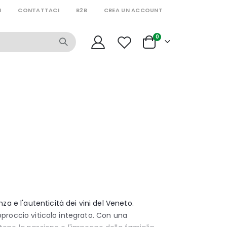
I
CONTATTACI
B2B
CREA UN ACCOUNT
articoli
0
Cart
a e l'autenticità dei vini del Veneto.
approccio viticolo integrato. Con una