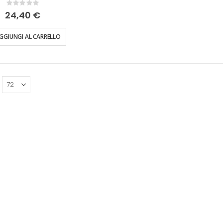
Rating:
0%
24,40 €
GGIUNGI AL CARRELLO