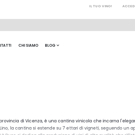
IL TUO VINO!
ACCED
TATTI
CHI SIAMO
BLOG
rovincia di Vicenza, è una cantina vinicola che incarna l'eleganz
e Lino, la cantina si estende su 7 ettari di vigneti, seguendo un 