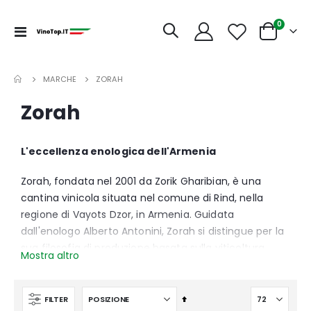
articoli
0
Toggle
Cart
Nav
MARCHE
ZORAH
Zorah
L'eccellenza enologica dell'Armenia
Zorah, fondata nel 2001 da Zorik Gharibian, è una
cantina vinicola situata nel comune di Rind, nella
regione di Vayots Dzor, in Armenia. Guidata
dall'enologo Alberto Antonini, Zorah si distingue per la
sua filosofia di produzione basata sulla viticoltura
Mostra altro
naturale e sostenibile.Con i suoi 9 ettari vitati di
proprietà, Zorah si dedica alla coltivazione di uve
autoctone, come l'antica varietà Areni Noir, per
Imposta
FILTER