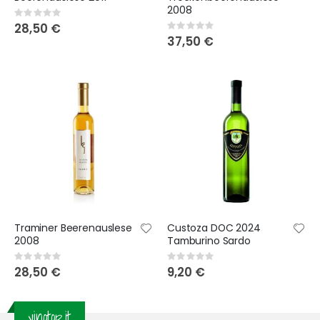
2008
Rating:
0%
28,50 €
Rating:
0%
37,50 €
Traminer Beerenauslese
Custoza DOC 2024
2008
Tamburino Sardo
Rating:
Rating:
0%
0%
28,50 €
9,20 €
vinotop.it