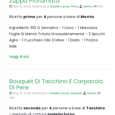
Zuppa Profumata
May 18, 2023| Pubblicato in
Ricette cucina
,
Primi
|
Admin
|
1323
Ricetta
primo
per
4
persone a base di
Menta
.
Ingredienti: 100 G Semolino - 1 Uovo - 1 Manciata
Foglie Di Menta Tritata Grossolanamente - 2 Spicchi
Aglio - 1 Cucchiaio Olio D'oliva - 1 Dado - 1 Pizzico
Sale
Leggi di più
Bouquet Di Tacchino E Carpaccio
Di Pere
May 15, 2023| Pubblicato in
Ricette cucina
,
Secondi
|
Admin
|
1951
Ricetta
secondo
per
4
persone a base di
Tacchino
- metodo di cottura
padella forno
.