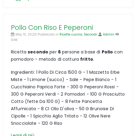
Pollo Con Riso E Peperoni
May 15, 2023| Pubblicato in
Ricette cucina
,
Secondi
|
Admin
|
1346
Ricetta
secondo
per
6
persone a base di
Pollo
con
pomodoro - metodo di cottura
fritto
.
Ingredienti: 1 Pollo Di Circa 1500 G - 1 Mazzetto Erbe
Miste - 1 Limone (succo) - Sale - Pepe Bianco - 1
Cucchiaino Paprica Forte - 300 G Peperoni Rossi -
300 G Peperoni Verdi - 2 Pomodori - 100 G Prosciutto
Cotto (fette Da 100 G) - 8 Fette Pancetta
Affumicata - 8 Cl Olio D'oliva - 50 G Brunoise Di
Cipolle - 1 Spicchio Aglio Tritato - 12 Olive Nere
Snocciolate - 120 G Riso
Leggi di più