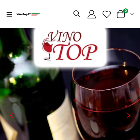
articoli
0
Toggle
Cart
Nav