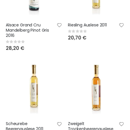
Alsace Grand Cru
Riesling Auslese 2011
Mandelberg Pinot Gris
Rating:
2016
0%
20,70 €
Rating:
0%
28,20 €
Scheurebe
Zweigelt
Beerenauslese 2011
Trockenbeerenauslese