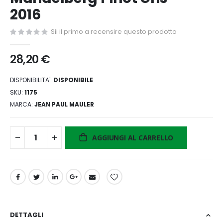
di
2016
immagini
Sii il primo a recensire questo prodotto
28,20 €
DISPONIBILITA':
DISPONIBILE
SKU
1175
MARCA
JEAN PAUL MAULER
AGGIUNGI AL CARRELLO
DETTAGLI