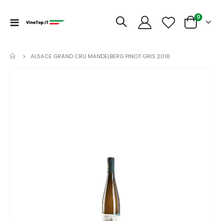
articoli
0
Toggle
Cart
Nav
ALSACE GRAND CRU MANDELBERG PINOT GRIS 2016
Vai
alla
fine
della
galleria
di
immagini