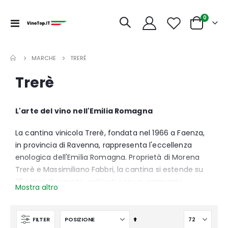
articoli
0
Toggle
Cart
Nav
MARCHE
TRERÈ
Trerè
L'arte del vino nell'Emilia Romagna
La cantina vinicola Trerè, fondata nel 1966 a Faenza,
in provincia di Ravenna, rappresenta l'eccellenza
enologica dell'Emilia Romagna. Proprietà di Morena
Trerè e Massimiliano Fabbri, la cantina si estende su
35 ettari di vigneto, coltivati con un approccio
Mostra altro
integrato che rispetta l'ambiente circostante.
Guidata dall'enologo Emiliano Falsini, Trerè produce
circa 160.000 bottiglie di vino all'anno, che esprimono
Imposta
FILTER