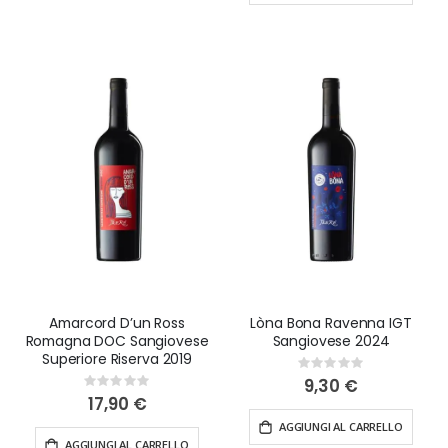
Scopri l'autenticità e l'eleganza dei vini di questa
prestigiosa cantina emiliana. Approfitta delle nostre
offerte speciali e ordina i vini Trerè online, con
consegna garantita entro 48 ore in tutta Italia.
Regalati o regala un'esperienza enologica
indimenticabile con i vini di Trerè.
Amarcord D’un Ross
Lòna Bona Ravenna IGT
Romagna DOC Sangiovese
Sangiovese 2024
Superiore Riserva 2019
Rating:
0%
9,30 €
Rating:
0%
17,90 €
AGGIUNGI AL CARRELLO
AGGIUNGI AL CARRELLO