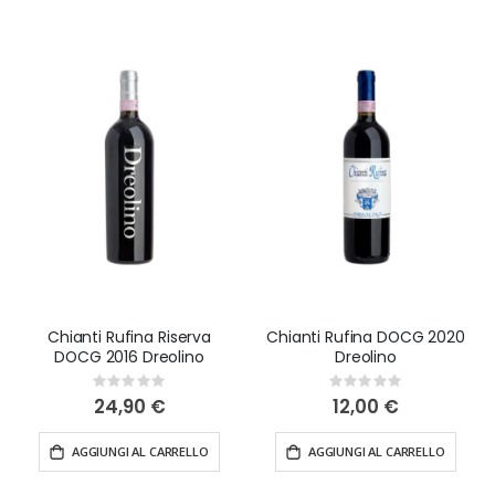
vino Riserva di grande prestigio, Dreolino ti offrirà
un'esperienza di degustazione indimenticabile.
Vendita vini Dreolino
online a prezzi top
Nella nostra enoteca online, ti offriamo la possibilità di
acquistare i vini Dreolino a prezzi super vantaggiosi.
Abbiamo selezionato con cura i migliori vini di questa
cantina toscana per offrirti una gamma diversificata
di opzioni a prezzi competitivi. Che tu voglia gustare
un Chianti Rufina durante una cena speciale o
regalare una bottiglia di Riserva a un amante del vino,
abbiamo ciò che fa per te. Scegli i vini Dreolino nella
Chianti Rufina Riserva
Chianti Rufina DOCG 2020
nostra enoteca online e goditi la consegna rapida
DOCG 2016 Dreolino
Dreolino
entro 48 ore direttamente a casa tua in Italia.
Rating:
Rating:
0%
0%
24,90 €
12,00 €
AGGIUNGI AL CARRELLO
AGGIUNGI AL CARRELLO