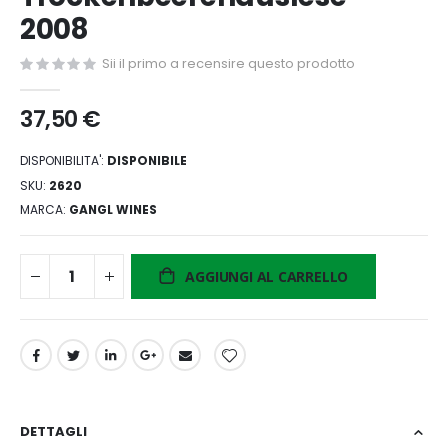
di
2008
immagini
Sii il primo a recensire questo prodotto
37,50 €
DISPONIBILITA':
DISPONIBILE
SKU
2620
MARCA
GANGL WINES
AGGIUNGI AL CARRELLO
DETTAGLI