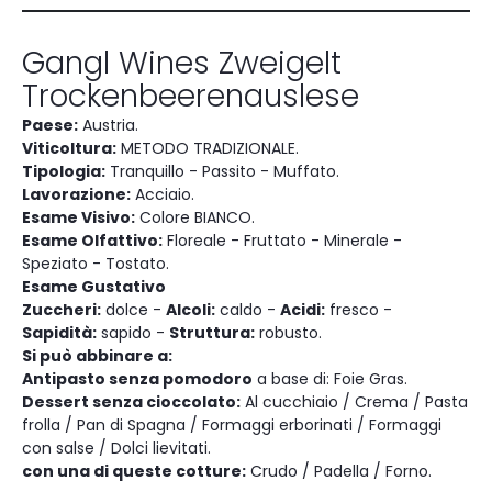
Gangl Wines Zweigelt
Trockenbeerenauslese
Paese:
Austria.
Viticoltura:
METODO TRADIZIONALE.
Tipologia:
Tranquillo - Passito - Muffato.
Lavorazione:
Acciaio.
Esame Visivo:
Colore BIANCO.
Esame Olfattivo:
Floreale - Fruttato - Minerale -
Speziato - Tostato.
Esame Gustativo
Zuccheri:
dolce -
Alcoli:
caldo -
Acidi:
fresco -
Sapidità:
sapido -
Struttura:
robusto.
Si può abbinare a:
Antipasto senza pomodoro
a base di: Foie Gras.
Dessert senza cioccolato:
Al cucchiaio / Crema / Pasta
frolla / Pan di Spagna / Formaggi erborinati / Formaggi
con salse / Dolci lievitati.
con una di queste cotture:
Crudo / Padella / Forno.