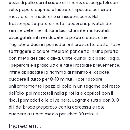
pezzi di pollo con il succo di limone, cospargeteli con
sale, pepe e paprica e lasciateli riposare per circa
mezz'ora, in modo che si insaporiscano. Nel
frattempo tagliate a metà i peperoni, privateli dei
semi e delle membrane bianche interne, lavateli,
asciugateli, infine riducete la polpa a striscioline.
Tagliate a dadini i pomodori e il prosciutto cotto. Fate
soffriggere a calore medio la pancetta in una pirofila
con metà dell'olio d'oliva, unite quindi la cipolla, l'aglio,
i peperoni e il prosciutto e fateli rosolare brevemente,
infine abbassate la fiamma al minimo e lasciate
cuocere il tutto per 8-10 minuti. Fate rosolare
uniformemente i pezzi di pollo in un tegame col resto
dell'olio, poi metteteli nella pirofila e copriteli con il
riso, i pomodori e le olive nere. Bagnate tutto con 3/8
di l del brodo preparato con la carcassa e fate
cuocere a fuoco medio per circa 30 minuti.
Ingredienti: