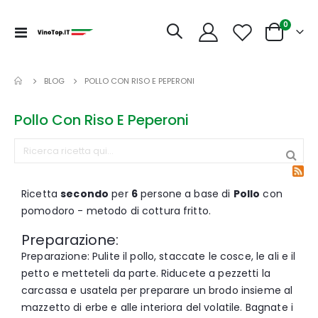
articoli
0
Toggle
Cart
Nav
BLOG
POLLO CON RISO E PEPERONI
Pollo Con Riso E Peperoni
Ricetta
secondo
per
6
persone a base di
Pollo
con
pomodoro - metodo di cottura fritto.
Preparazione:
Preparazione: Pulite il pollo, staccate le cosce, le ali e il
petto e metteteli da parte. Riducete a pezzetti la
carcassa e usatela per preparare un brodo insieme al
mazzetto di erbe e alle interiora del volatile. Bagnate i