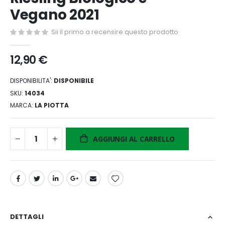
di
Vegano 2021
immagini
Sii il primo a recensire questo prodotto
12,90 €
DISPONIBILITA':
DISPONIBILE
SKU
14034
MARCA
LA PIOTTA
AGGIUNGI AL CARRELLO
DETTAGLI