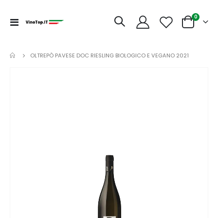
articoli
0
Toggle
Cart
Nav
OLTREPÒ PAVESE DOC RIESLING BIOLOGICO E VEGANO 2021
Vai
alla
fine
della
galleria
di
immagini