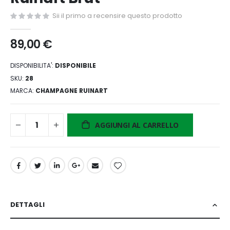
di
Sii il primo a recensire questo prodotto
immagini
89,00 €
DISPONIBILITA':
DISPONIBILE
SKU
28
MARCA
CHAMPAGNE RUINART
AGGIUNGI AL CARRELLO
DETTAGLI