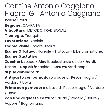
Cantine Antonio Caggiano
Fiagre IGT Antonio Caggiano
Paese:
Italia.
Regione:
CAMPANIA.
Viticoltura:
METODO TRADIZIONALE.
Tipologia:
Tranquillo.
Lavorazione:
Acciaio.
Esame Visivo:
Colore BIANCO.
Esame Olfattivo:
Floreale - Fruttato - Erbe aromatiche.
Esame Gustativo
Zuccheri:
secco -
Alcoli:
abbastanza caldo -
Acidi:
fresco -
Sapidità:
sapido -
Struttura:
di corpo.
Si può abbinare a:
Antipasto con pomodoro
a base di: Pesce magro /
Verdure / Uova.
Primo con pomodoro
a base di: Pesce magro / Verdure
/ Uova.
con una di queste cotture:
Crudo / Padella / Bollire /
Vapore / Bagnomaria.