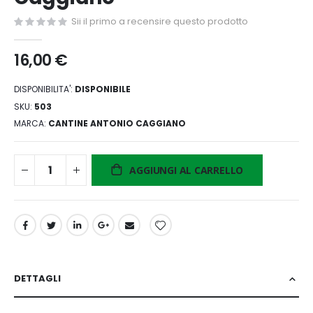
di
Sii il primo a recensire questo prodotto
immagini
16,00 €
DISPONIBILITA':
DISPONIBILE
SKU
503
MARCA
CANTINE ANTONIO CAGGIANO
AGGIUNGI AL CARRELLO
DETTAGLI