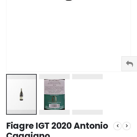
Vai
Fiagre IGT 2020 Antonio
all'inizio
della
Caggiano
galleria