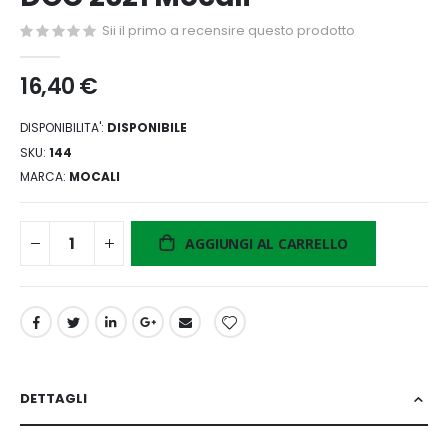
di
Sii il primo a recensire questo prodotto
immagini
16,40 €
DISPONIBILITA':
DISPONIBILE
SKU
144
MARCA
MOCALI
AGGIUNGI AL CARRELLO
DETTAGLI