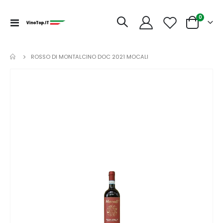
articoli
0
Toggle
Cart
Nav
ROSSO DI MONTALCINO DOC 2021 MOCALI
Vai
alla
fine
della
galleria
di
immagini