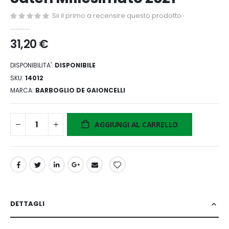
di
Sii il primo a recensire questo prodotto
immagini
31,20 €
DISPONIBILITA':
DISPONIBILE
SKU
14012
MARCA
BARBOGLIO DE GAIONCELLI
AGGIUNGI AL CARRELLO
DETTAGLI