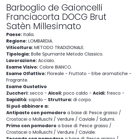
Barboglio de Gaioncelli
Franciacorta DOCG Brut
Satèn Millesimato
Paese:
Italia.
Regione:
LOMBARDIA.
Viticoltura:
METODO TRADIZIONALE.
Tipologia:
Bolle Spumante Metodo Classico.
Lavorazione:
Acciaio.
Esame Visivo:
Colore BIANCO.
Esame Olfattivo:
Floreale - Fruttato - Erbe aromatiche -
Fragrante.
Esame Gustativo
Zuccheri:
secco -
Alcoli:
poco caldo -
Acidi:
fresco -
Sapidità:
sapido -
Struttura:
di corpo.
Si può abbinare a:
Antipasto con pomodoro
a base di: Pesce grasso /
Crostacei o Molluschi / Verdure / Caviale / Salumi.
Primo con pomodoro
a base di: Pesce grasso /
Crostacei o Molluschi / Verdure / Caviale.
Secondo con pomodoro
a base di: Pesce grasso /